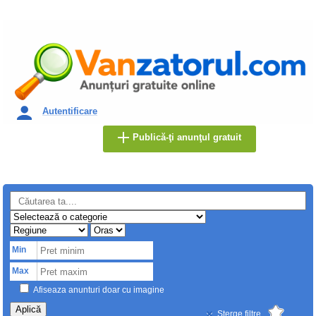
Autentificare
Publică-ţi anunţul gratuit
Min
Max
Afiseaza anunturi doar cu imagine
Aplică
Sterge filtre