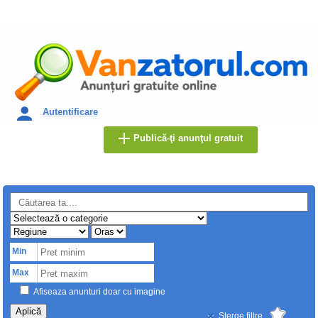
Autentificare
Publică-ţi anunţul gratuit
Min
Max
Afiseaza anunturi doar cu imagine
Aplică
Sterge filtre