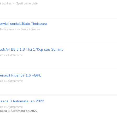
 inchiriat >> Spatii comerciale
ervicii contabilitate Timisoara
ferite servicii >> Servicii diverse
udi A4 B8.5 1.8 Tfsi 170cp sau Schimb
uto >> Autoturisme
enault Fluence 1,6 +GPL
uto >> Autoturisme
azda 3 Automata, an 2022
uto >> Autoturisme
azda 3 Automata an 2022