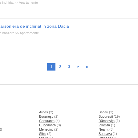
 inchiriat >> Apartamente
arsoniera de inchiriat in zona Dacia
e vanzare >> Apartamente
1
2
3
>
»
Arges
(2)
Bacau
(2)
Bucureşti
(2)
Bucuresti
(19)
Constanta
(4)
Dâmboviţa
(1)
Hunedoara
(3)
Ialomita
(1)
2)
Mehedinti
(2)
Neamt
(3)
)
Sibiu
(2)
Suceava
(1)