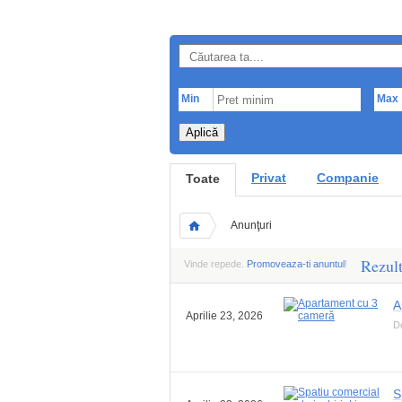
Min
Max
Aplică
Privat
Companie
Toate
Anunţuri
Rezult
Vinde repede.
Promoveaza-ti anuntul
!
A
Aprilie 23, 2026
D
S