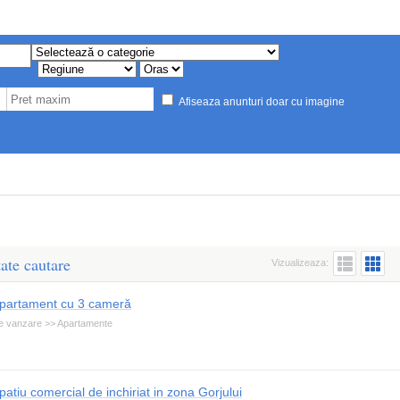
Afiseaza anunturi doar cu imagine
ate cautare
Vizualizeaza:
partament cu 3 cameră
e vanzare >> Apartamente
patiu comercial de inchiriat in zona Gorjului