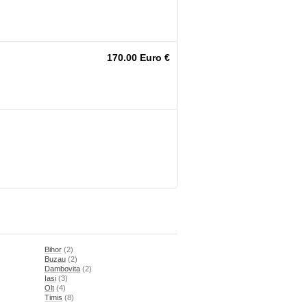
170.00 Euro €
Bihor
(2)
Buzau
(2)
Dambovita
(2)
Iasi
(3)
Olt
(4)
Timis
(8)