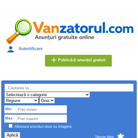
Autentificare
Publică-ţi anunţul gratuit
Min
Max
Afiseaza anunturi doar cu imagine
Aplică
Sterge filtre