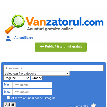
Autentificare
Publică-ţi anunţul gratuit
Min
Max
Afiseaza anunturi doar cu imagine
Aplică
Sterge filtre