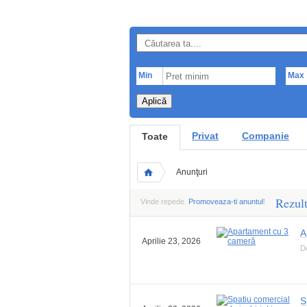
Min
Max
Aplică
Privat
Companie
Toate
Anunţuri
Rezult
Vinde repede.
Promoveaza-ti anuntul
!
A
Aprilie 23, 2026
D
S