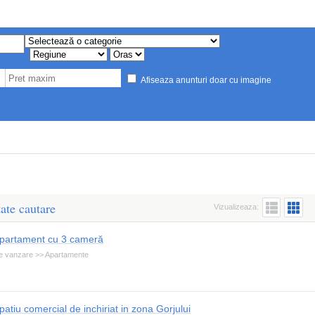
Afiseaza anunturi doar cu imagine
ate cautare
Vizualizeaza:
partament cu 3 cameră
e vanzare >> Apartamente
patiu comercial de inchiriat in zona Gorjului