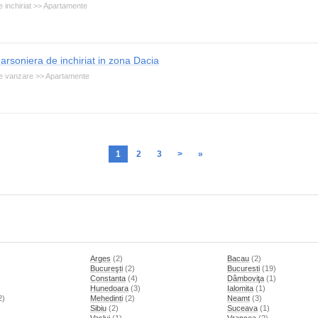
 inchiriat >> Apartamente
arsoniera de inchiriat in zona Dacia
e vanzare >> Apartamente
1
2
3
>
»
Arges
(2)
Bacau
(2)
Bucureşti
(2)
Bucuresti
(19)
Constanta
(4)
Dâmboviţa
(1)
Hunedoara
(3)
Ialomita
(1)
2)
Mehedinti
(2)
Neamt
(3)
)
Sibiu
(2)
Suceava
(1)