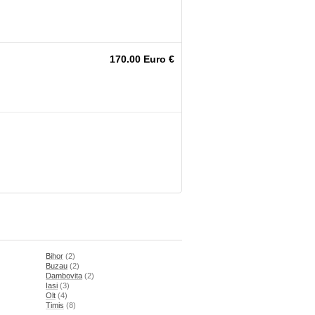
170.00 Euro €
Bihor
(2)
Buzau
(2)
Dambovita
(2)
Iasi
(3)
Olt
(4)
Timis
(8)