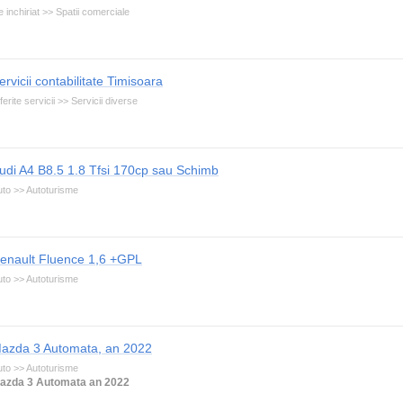
 inchiriat >> Spatii comerciale
ervicii contabilitate Timisoara
ferite servicii >> Servicii diverse
udi A4 B8.5 1.8 Tfsi 170cp sau Schimb
uto >> Autoturisme
enault Fluence 1,6 +GPL
uto >> Autoturisme
azda 3 Automata, an 2022
uto >> Autoturisme
azda 3 Automata an 2022