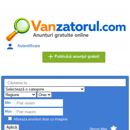
Autentificare
Publică-ţi anunţul gratuit
Min
Max
Afiseaza anunturi doar cu imagine
Aplică
Sterge filtre