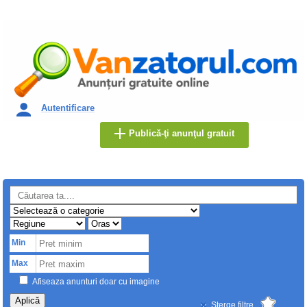
Autentificare
Publică-ţi anunţul gratuit
Min
Max
Afiseaza anunturi doar cu imagine
Aplică
Sterge filtre