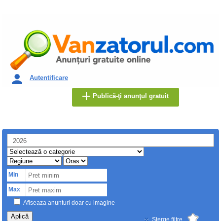
Autentificare
Publică-ţi anunţul gratuit
Min
Max
Afiseaza anunturi doar cu imagine
Aplică
Sterge filtre