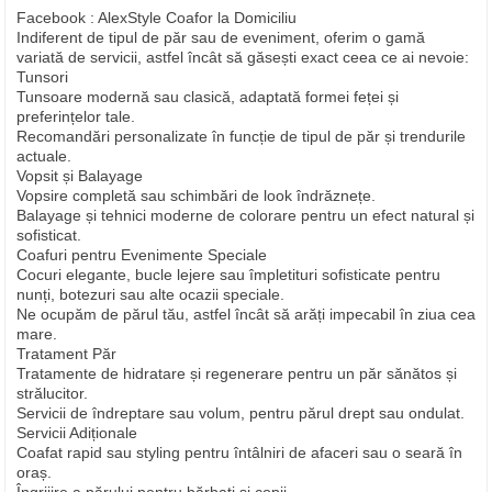
Facebook : AlexStyle Coafor la Domiciliu
Indiferent de tipul de păr sau de eveniment, oferim o gamă
variată de servicii, astfel încât să găsești exact ceea ce ai nevoie:
Tunsori
Tunsoare modernă sau clasică, adaptată formei feței și
preferințelor tale.
Recomandări personalizate în funcție de tipul de păr și trendurile
actuale.
Vopsit și Balayage
Vopsire completă sau schimbări de look îndrăznețe.
Balayage și tehnici moderne de colorare pentru un efect natural și
sofisticat.
Coafuri pentru Evenimente Speciale
Cocuri elegante, bucle lejere sau împletituri sofisticate pentru
nunți, botezuri sau alte ocazii speciale.
Ne ocupăm de părul tău, astfel încât să arăți impecabil în ziua cea
mare.
Tratament Păr
Tratamente de hidratare și regenerare pentru un păr sănătos și
strălucitor.
Servicii de îndreptare sau volum, pentru părul drept sau ondulat.
Servicii Adiționale
Coafat rapid sau styling pentru întâlniri de afaceri sau o seară în
oraș.