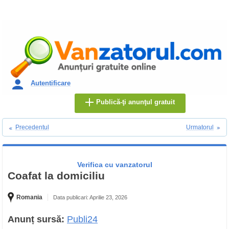
Autentificare
Publică-ţi anunţul gratuit
Precedentul
Urmatorul
Verifica cu vanzatorul
Coafat la domiciliu
Romania
Data publicari: Aprilie 23, 2026
Anunț sursă:
Publi24