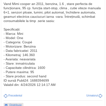
Vand Mimi cooper an 2011, benzina, 1.6 , stare perfecta de
funcționare, 95 cp. funcția start-stop, clima , cutie viteze manuala
6+1, senzori ploaie, lumini, pilot automat, închidere automata,
geamuri electrice.cauciucuri iarna -vara. Întreținută, schimbat
consumabilele la timp .serie sasiu:
Specificații:
- Marca: Mini
- Model: One
- Categoria: Coupé
- Motorizare: Benzina
- Data fabricatiei: 2011
- Kilometraj: 146.360
- Avariata: neavariata
- Stare: inmatriculata
- Capacitate cilindrica: 1600
- Putere maxima: 95
- Stare produs: second hand
ID sursă Publi24: 1688394699
Valabil din: 4/24/2026 12:14:17 AM
Precedentul
Urmatorul
Distribuie