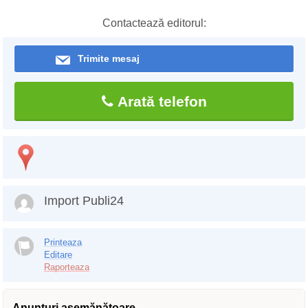
Contactează editorul:
Trimite mesaj
Arată telefon
Import Publi24
Printeaza
Editare
Raporteaza
Anunţuri asemănătoare