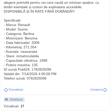
alegere potrivită pentru cei care caută un minivan spațios, cu
dotări esențiale și costuri de exploatare accesibile.
DISPONIBILĂ ȘI ÎN RATE FĂRĂ DOBÂNDĂ!!!
Specificații:
- Marca: Renault
- Model: Scenic
- Categoria: Berlina
- Motorizare: Benzina
- Data fabricatiei: 2008
- Kilometraj: 271.354
- Avariata: neavariata
- Stare: inmatriculabila
- Capacitate cilindrica: 1998
- Putere maxima: 135
ID sursă Publi24: 1782825096
Valabil din: 7/14/2026 4:00:00 PM
Telefon sursă: 0782825096
Precedentul
Urmatorul
Distribuie
Vizualizari:
17