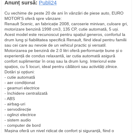
Anunț sursă:
Publi24
Cu vechime de peste 20 de ani în vânzări de piese auto, EURO
MOTOR'S oferă spre vânzare:
Renault Scenic, an fabricație 2008, caroserie minivan, culoare gri,
motorizare benzină 1998 cm3, 135 CP, cutie automată, 5 uși.
Acest model este recunoscut pentru spațiul generos, confortul la
drum lung și fiabilitatea specifică Renault, fiind ideal pentru familii
sau cei care au nevoie de un vehicul practic și versatil.
Motorizarea pe benzină de 2.0 litri oferă performanțe bune și o
experiență de condus relaxantă, iar cutia automată asigură
confort suplimentar în oraș sau la drum lung. Interiorul este
spațios, cu 5 locuri, ideal pentru călătorii sau activități zilnice.
Dotări și opțiuni:
- cutie automată
- aer condiționat
- geamuri electrice
- închidere centralizată
- ABS
- airbag-uri
- servodirecție
- oglinzi electrice
- sistem audio
- computer de bord
Mașina oferă un nivel ridicat de confort și siguranță, fiind o