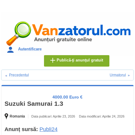
Autentificare
Publică-ţi anunţul gratuit
Precedentul
Urmatorul
4000.00 Euro €
Suzuki Samurai 1.3
Romania
Data publicari: Aprilie 23, 2026
Data modificari: Aprilie 24, 2026
Anunț sursă:
Publi24