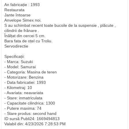
An fabricație : 1993
Restaurata
Jante întoarse
Anvelope Simex noi.
S au schimbat recent toate bucsile de la suspensie , plăcute ,
cilindrii de frânare .
Înălțat din cercei 5 cm.
Bara fata de oțel cu Troliu.
Servodirectie
Specificații:
- Marca: Suzuki
- Model: Samurai
- Categoria: Masina de teren
- Motorizare: Benzina
- Data fabricatiei: 1993
- Kilometraj: 10
- Avariata: neavariata
- Stare: inmatriculata
- Capacitate cilindrica: 1300
- Putere maxima: 74
- Stare produs: second hand
ID sursă Publi24: 1669494813
Valabil din: 4/23/2026 7:28:53 PM