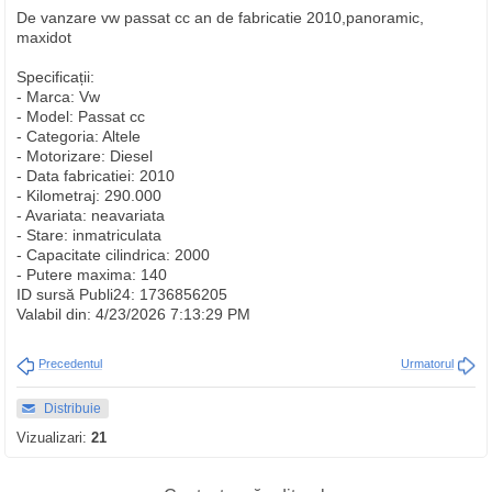
De vanzare vw passat cc an de fabricatie 2010,panoramic,
maxidot
Specificații:
- Marca: Vw
- Model: Passat cc
- Categoria: Altele
- Motorizare: Diesel
- Data fabricatiei: 2010
- Kilometraj: 290.000
- Avariata: neavariata
- Stare: inmatriculata
- Capacitate cilindrica: 2000
- Putere maxima: 140
ID sursă Publi24: 1736856205
Valabil din: 4/23/2026 7:13:29 PM
Precedentul
Urmatorul
Distribuie
Vizualizari:
21