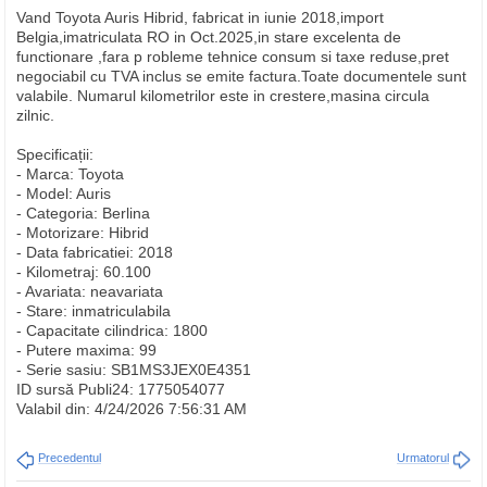
Vand Toyota Auris Hibrid, fabricat in iunie 2018,import
Belgia,imatriculata RO in Oct.2025,in stare excelenta de
functionare ,fara p robleme tehnice consum si taxe reduse,pret
negociabil cu TVA inclus se emite factura.Toate documentele sunt
valabile. Numarul kilometrilor este in crestere,masina circula
zilnic.
Specificații:
- Marca: Toyota
- Model: Auris
- Categoria: Berlina
- Motorizare: Hibrid
- Data fabricatiei: 2018
- Kilometraj: 60.100
- Avariata: neavariata
- Stare: inmatriculabila
- Capacitate cilindrica: 1800
- Putere maxima: 99
- Serie sasiu: SB1MS3JEX0E4351
ID sursă Publi24: 1775054077
Valabil din: 4/24/2026 7:56:31 AM
Precedentul
Urmatorul