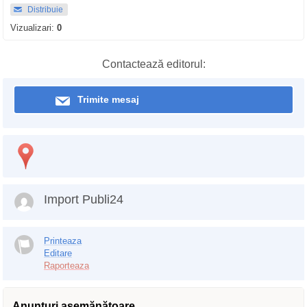
Distribuie
Vizualizari:
0
Contactează editorul:
Trimite mesaj
Import Publi24
Printeaza
Editare
Raporteaza
Anunţuri asemănătoare