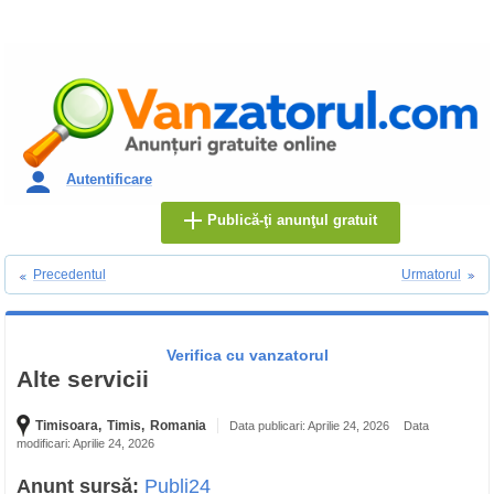
Autentificare
Publică-ţi anunţul gratuit
Precedentul
Urmatorul
Verifica cu vanzatorul
Alte servicii
Timisoara,
Timis,
Romania
Data publicari: Aprilie 24, 2026
Data
modificari: Aprilie 24, 2026
Anunț sursă:
Publi24