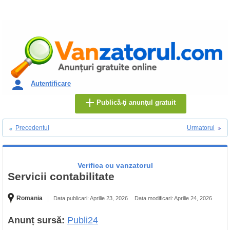
Autentificare
Publică-ţi anunţul gratuit
Precedentul
Urmatorul
Verifica cu vanzatorul
Servicii contabilitate
Romania
Data publicari: Aprilie 23, 2026
Data modificari: Aprilie 24, 2026
Anunț sursă:
Publi24