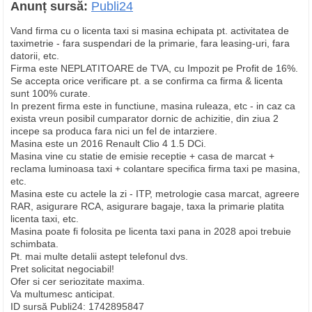
Anunț sursă:
Publi24
Vand firma cu o licenta taxi si masina echipata pt. activitatea de
taximetrie - fara suspendari de la primarie, fara leasing-uri, fara
datorii, etc.
Firma este NEPLATITOARE de TVA, cu Impozit pe Profit de 16%.
Se accepta orice verificare pt. a se confirma ca firma & licenta
sunt 100% curate.
In prezent firma este in functiune, masina ruleaza, etc - in caz ca
exista vreun posibil cumparator dornic de achizitie, din ziua 2
incepe sa produca fara nici un fel de intarziere.
Masina este un 2016 Renault Clio 4 1.5 DCi.
Masina vine cu statie de emisie receptie + casa de marcat +
reclama luminoasa taxi + colantare specifica firma taxi pe masina,
etc.
Masina este cu actele la zi - ITP, metrologie casa marcat, agreere
RAR, asigurare RCA, asigurare bagaje, taxa la primarie platita
licenta taxi, etc.
Masina poate fi folosita pe licenta taxi pana in 2028 apoi trebuie
schimbata.
Pt. mai multe detalii astept telefonul dvs.
Pret solicitat negociabil!
Ofer si cer seriozitate maxima.
Va multumesc anticipat.
ID sursă Publi24: 1742895847