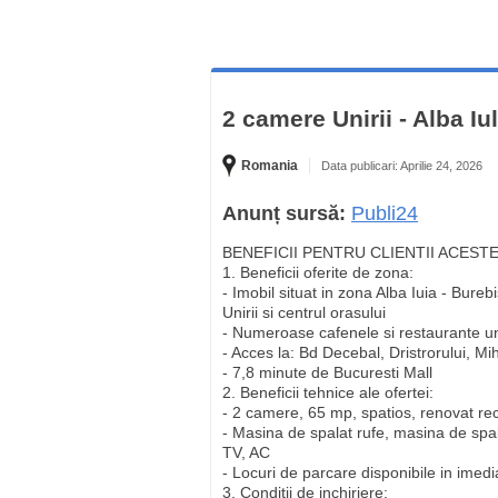
2 camere Unirii - Alba Iu
Romania
Data publicari: Aprilie 24, 2026
Anunț sursă:
Publi24
BENEFICII PENTRU CLIENTII ACEST
1. Beneficii oferite de zona:
- Imobil situat in zona Alba Iuia - Bureb
Unirii si centrul orasului
- Numeroase cafenele si restaurante un
- Acces la: Bd Decebal, Dristrorului, Mi
- 7,8 minute de Bucuresti Mall
2. Beneficii tehnice ale ofertei:
- 2 camere, 65 mp, spatios, renovat rec
- Masina de spalat rufe, masina de spal
TV, AC
- Locuri de parcare disponibile in imed
3. Conditii de inchiriere: