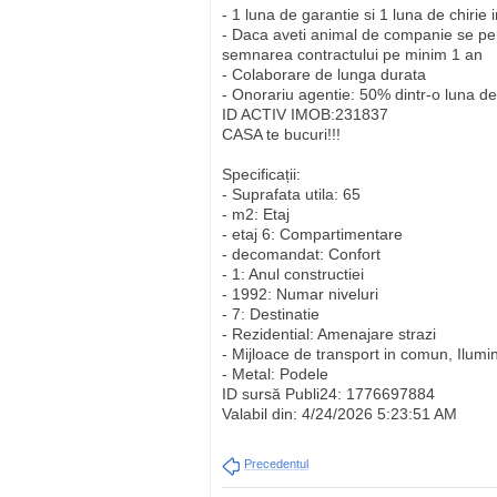
- 1 luna de garantie si 1 luna de chiri
- Daca aveti animal de companie se perc
semnarea contractului pe minim 1 an
- Colaborare de lunga durata
- Onorariu agentie: 50% dintr-o luna de
ID ACTIV IMOB:231837
CASA te bucuri!!!
Specificații:
- Suprafata utila: 65
- m2: Etaj
- etaj 6: Compartimentare
- decomandat: Confort
- 1: Anul constructiei
- 1992: Numar niveluri
- 7: Destinatie
- Rezidential: Amenajare strazi
- Mijloace de transport in comun, Ilumin
- Metal: Podele
ID sursă Publi24: 1776697884
Valabil din: 4/24/2026 5:23:51 AM
Precedentul