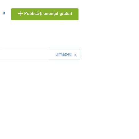
are
Publică-ţi anunţul gratuit
Urmatorul