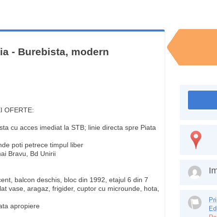
lia - Burebista, modern
EI OFERTE:
ista cu acces imediat la STB; linie directa spre Piata
de poti petrece timpul liber
hai Bravu, Bd Unirii
Im
ent, balcon deschis, bloc din 1992, etajul 6 din 7
at vase, aragaz, frigider, cuptor cu microunde, hota,
Pr
iata apropiere
Ed