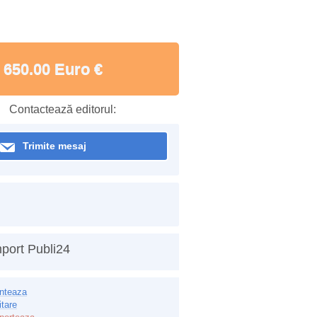
650.00 Euro €
Contactează editorul:
Trimite mesaj
port Publi24
inteaza
itare