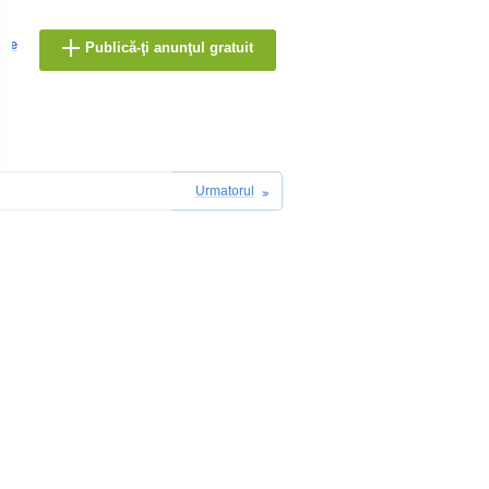
are
Publică-ţi anunţul gratuit
Urmatorul