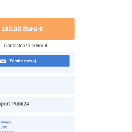
160.00 Euro €
Contactează editorul:
Trimite mesaj
port Publi24
inteaza
itare