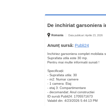
De inchiriat garsoniera 
Romania
Data publicari: Aprilie 23, 2026
Anunț sursă:
Publi24
Inchiriez garsoniera complet mobilata si 
Suprafata utila este 30 mp.
Pentru mai multe informatii sunati !
Specificații:
- Suprafata utila: 30
- m2: Numar camere
- 1 camera: Etaj
- etaj 3: Compartimentare
- decomandat: Anul constructiei
ID sursă Publi24: 1705571673
Valabil din: 4/23/2026 5:44:13 PM