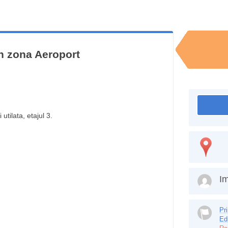
in zona Aeroport
utilata, etajul 3.
Im
Pr
Ed