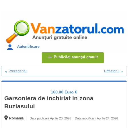
Autentificare
Publică-ţi anunţul gratuit
Precedentul
Urmatorul
160.00 Euro €
Garsoniera de inchiriat in zona
Buziasului
Romania
Data publicari: Aprilie 23, 2026
Data modificari: Aprilie 24, 2026