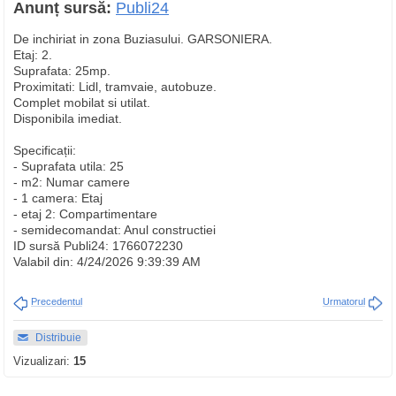
Anunț sursă:
Publi24
De inchiriat in zona Buziasului. GARSONIERA.
Etaj: 2.
Suprafata: 25mp.
Proximitati: Lidl, tramvaie, autobuze.
Complet mobilat si utilat.
Disponibila imediat.
Specificații:
- Suprafata utila: 25
- m2: Numar camere
- 1 camera: Etaj
- etaj 2: Compartimentare
- semidecomandat: Anul constructiei
ID sursă Publi24: 1766072230
Valabil din: 4/24/2026 9:39:39 AM
Precedentul
Urmatorul
Distribuie
Vizualizari:
15