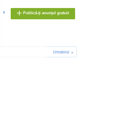
are
Publică-ţi anunţul gratuit
Urmatorul