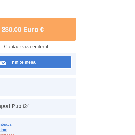
230.00 Euro €
Contactează editorul:
Trimite mesaj
port Publi24
inteaza
itare