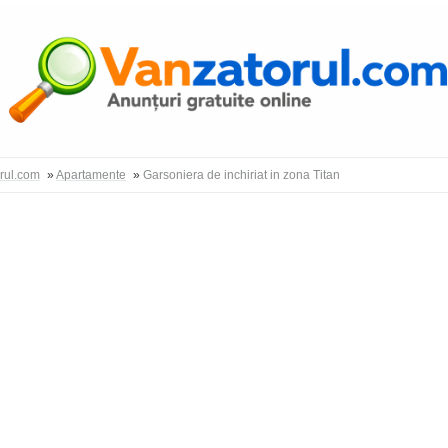
Autentific
orul.com
»
Apartamente
»
Garsoniera de inchiriat in zona Titan