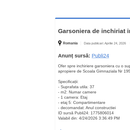
Garsoniera de inchiriat 
Romania
Data publicari: Aprilie 24, 2026
Anunț sursă:
Publi24
Ofer spre inchiriere garsoniera cu o sup
apropiere de Scoala Gimnaziala Nr 195
Specificații:
- Suprafata utila: 37
- m2: Numar camere
- 1 camera: Etaj
- etaj 5: Compartimentare
- decomandat: Anul constructiei
ID sursă Publi24: 1775806014
Valabil din: 4/24/2026 3:36:49 PM