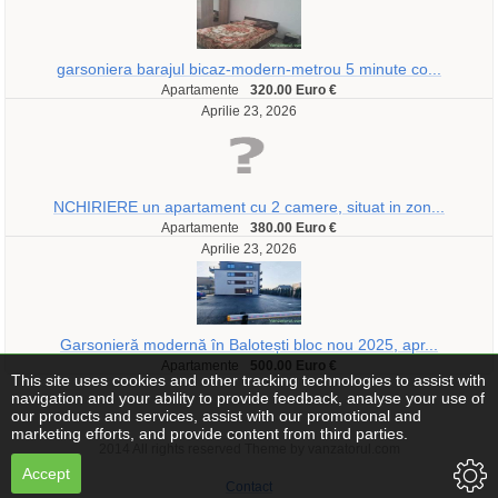
garsoniera barajul bicaz-modern-metrou 5 minute co...
Apartamente
320.00 Euro €
Aprilie 23, 2026
NCHIRIERE un apartament cu 2 camere, situat in zon...
Apartamente
380.00 Euro €
Aprilie 23, 2026
Garsonieră modernă în Balotești bloc nou 2025, apr...
Apartamente
500.00 Euro €
This site uses cookies and other tracking technologies to assist with
navigation and your ability to provide feedback, analyse your use of
our products and services, assist with our promotional and
marketing efforts, and provide content from third parties.
2014 All rights reserved Theme by vanzatorul.com
Accept
Contact