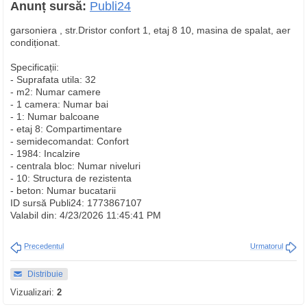
Anunț sursă:
Publi24
garsoniera , str.Dristor confort 1, etaj 8 10, masina de spalat, aer
condiționat.
Specificații:
- Suprafata utila: 32
- m2: Numar camere
- 1 camera: Numar bai
- 1: Numar balcoane
- etaj 8: Compartimentare
- semidecomandat: Confort
- 1984: Incalzire
- centrala bloc: Numar niveluri
- 10: Structura de rezistenta
- beton: Numar bucatarii
ID sursă Publi24: 1773867107
Valabil din: 4/23/2026 11:45:41 PM
Precedentul
Urmatorul
Distribuie
Vizualizari:
2