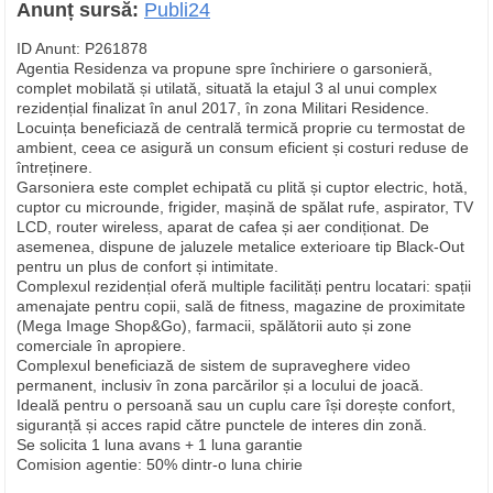
Anunț sursă:
Publi24
ID Anunt: P261878
Agentia Residenza va propune spre închiriere o garsonieră,
complet mobilată și utilată, situată la etajul 3 al unui complex
rezidențial finalizat în anul 2017, în zona Militari Residence.
Locuința beneficiază de centrală termică proprie cu termostat de
ambient, ceea ce asigură un consum eficient și costuri reduse de
întreținere.
Garsoniera este complet echipată cu plită și cuptor electric, hotă,
cuptor cu microunde, frigider, mașină de spălat rufe, aspirator, TV
LCD, router wireless, aparat de cafea și aer condiționat. De
asemenea, dispune de jaluzele metalice exterioare tip Black-Out
pentru un plus de confort și intimitate.
Complexul rezidențial oferă multiple facilități pentru locatari: spații
amenajate pentru copii, sală de fitness, magazine de proximitate
(Mega Image Shop&Go), farmacii, spălătorii auto și zone
comerciale în apropiere.
Complexul beneficiază de sistem de supraveghere video
permanent, inclusiv în zona parcărilor și a locului de joacă.
Ideală pentru o persoană sau un cuplu care își dorește confort,
siguranță și acces rapid către punctele de interes din zonă.
Se solicita 1 luna avans + 1 luna garantie
Comision agentie: 50% dintr-o luna chirie