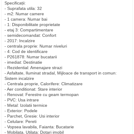
Specificații:
- Suprafata utila: 32
- m2: Numar camere
- 1 camera: Numar bai
- 1: Disponibilitate proprietate
- etaj 3: Compartimentare
- semidecomandat: Confort
- 2017: Incalzire
- centrala proprie: Numar niveluri
- 4: Cod de identificare
- P261878: Numar bucatarii
- imediat: Destinatie
- Rezidential: Amenajare strazi
- Asfaltate, Iluminat stradal, Mijloace de transport in comun:
Sistem incalzire
- Centrala proprie, Calorifere: Climatizare
- Aer conditionat: Stare interior
- Renovat: Ferestre cu geam termopan
- PVC: Usa intrare
- Metal: Izolatii termice
- Exterior: Podele
- Parchet, Gresie: Usi interior
- Celulare: Pereti
- Vopsea lavabila, Faianta: Bucatarie
- Mobilata, Utilata: Dotari imobil