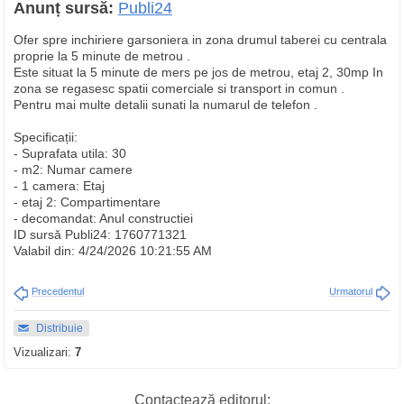
Anunț sursă:
Publi24
Ofer spre inchiriere garsoniera in zona drumul taberei cu centrala
proprie la 5 minute de metrou .
Este situat la 5 minute de mers pe jos de metrou, etaj 2, 30mp In
zona se regasesc spatii comerciale si transport in comun .
Pentru mai multe detalii sunati la numarul de telefon .
Specificații:
- Suprafata utila: 30
- m2: Numar camere
- 1 camera: Etaj
- etaj 2: Compartimentare
- decomandat: Anul constructiei
ID sursă Publi24: 1760771321
Valabil din: 4/24/2026 10:21:55 AM
Precedentul
Urmatorul
Distribuie
Vizualizari:
7
Contactează editorul: