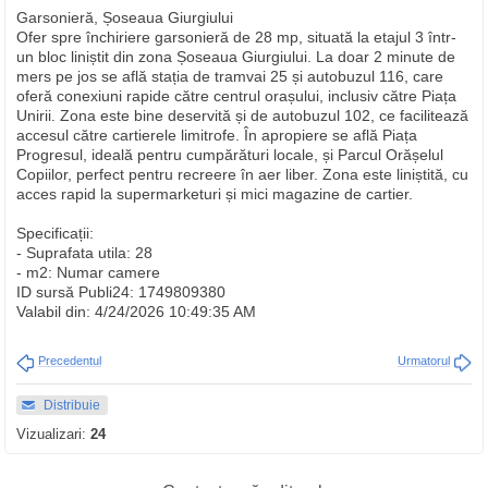
Garsonieră, Șoseaua Giurgiului
Ofer spre închiriere garsonieră de 28 mp, situată la etajul 3 într-
un bloc liniștit din zona Șoseaua Giurgiului. La doar 2 minute de
mers pe jos se află stația de tramvai 25 și autobuzul 116, care
oferă conexiuni rapide către centrul orașului, inclusiv către Piața
Unirii. Zona este bine deservită și de autobuzul 102, ce facilitează
accesul către cartierele limitrofe. În apropiere se află Piața
Progresul, ideală pentru cumpărături locale, și Parcul Orășelul
Copiilor, perfect pentru recreere în aer liber. Zona este liniștită, cu
acces rapid la supermarketuri și mici magazine de cartier.
Specificații:
- Suprafata utila: 28
- m2: Numar camere
ID sursă Publi24: 1749809380
Valabil din: 4/24/2026 10:49:35 AM
Precedentul
Urmatorul
Distribuie
Vizualizari:
24