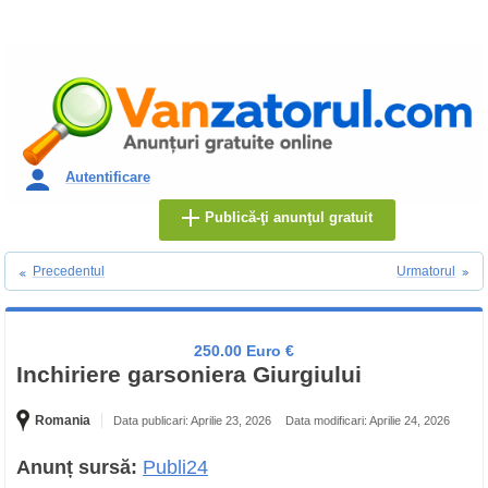
Autentificare
Publică-ţi anunţul gratuit
Precedentul
Urmatorul
250.00 Euro €
Inchiriere garsoniera Giurgiului
Romania
Data publicari: Aprilie 23, 2026
Data modificari: Aprilie 24, 2026
Anunț sursă:
Publi24