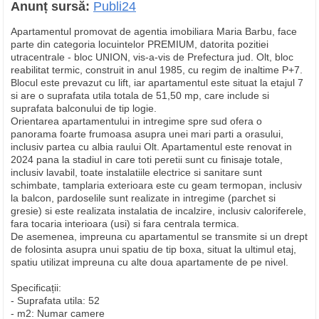
Anunț sursă:
Publi24
Apartamentul promovat de agentia imobiliara Maria Barbu, face
parte din categoria locuintelor PREMIUM, datorita pozitiei
utracentrale - bloc UNION, vis-a-vis de Prefectura jud. Olt, bloc
reabilitat termic, construit in anul 1985, cu regim de inaltime P+7.
Blocul este prevazut cu lift, iar apartamentul este situat la etajul 7
si are o suprafata utila totala de 51,50 mp, care include si
suprafata balconului de tip logie.
Orientarea apartamentului in intregime spre sud ofera o
panorama foarte frumoasa asupra unei mari parti a orasului,
inclusiv partea cu albia raului Olt. Apartamentul este renovat in
2024 pana la stadiul in care toti peretii sunt cu finisaje totale,
inclusiv lavabil, toate instalatiile electrice si sanitare sunt
schimbate, tamplaria exterioara este cu geam termopan, inclusiv
la balcon, pardoselile sunt realizate in intregime (parchet si
gresie) si este realizata instalatia de incalzire, inclusiv caloriferele,
fara tocaria interioara (usi) si fara centrala termica.
De asemenea, impreuna cu apartamentul se transmite si un drept
de folosinta asupra unui spatiu de tip boxa, situat la ultimul etaj,
spatiu utilizat impreuna cu alte doua apartamente de pe nivel.
Specificații:
- Suprafata utila: 52
- m2: Numar camere