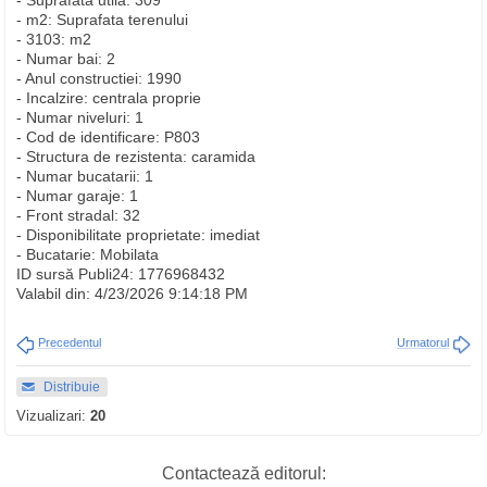
- Suprafata utila: 309
- m2: Suprafata terenului
- 3103: m2
- Numar bai: 2
- Anul constructiei: 1990
- Incalzire: centrala proprie
- Numar niveluri: 1
- Cod de identificare: P803
- Structura de rezistenta: caramida
- Numar bucatarii: 1
- Numar garaje: 1
- Front stradal: 32
- Disponibilitate proprietate: imediat
- Bucatarie: Mobilata
ID sursă Publi24: 1776968432
Valabil din: 4/23/2026 9:14:18 PM
Precedentul
Urmatorul
Distribuie
Vizualizari:
20
Contactează editorul: