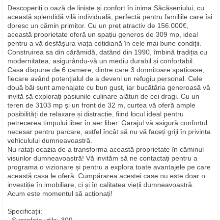
Descoperiți o oază de liniște și confort în inima Săcășeniului, cu
această splendidă vilă individuală, perfectă pentru familiile care își
doresc un cămin primitor. Cu un preț atractiv de 156.000€,
această proprietate oferă un spațiu generos de 309 mp, ideal
pentru a vă desfășura viața cotidiană în cele mai bune condiții.
Construirea sa din cărămidă, datând din 1990, îmbină tradiția cu
modernitatea, asigurându-vă un mediu durabil și confortabil.
Casa dispune de 6 camere, dintre care 3 dormitoare spațioase,
fiecare având potențialul de a deveni un refugiu personal. Cele
două băi sunt amenajate cu bun gust, iar bucătăria generoasă vă
invită să explorați pasiunile culinare alături de cei dragi. Cu un
teren de 3103 mp și un front de 32 m, curtea vă oferă ample
posibilități de relaxare și distracție, fiind locul ideal pentru
petrecerea timpului liber în aer liber. Garajul vă asigură confortul
necesar pentru parcare, astfel încât să nu vă faceți griji în privința
vehiculului dumneavoastră.
Nu ratați ocazia de a transforma această proprietate în căminul
visurilor dumneavoastră! Vă invităm să ne contactați pentru a
programa o vizionare și pentru a explora toate avantajele pe care
această casa le oferă. Cumpărarea acestei case nu este doar o
investiție în imobiliare, ci și în calitatea vieții dumneavoastră.
Acum este momentul să acționați!
Specificații: