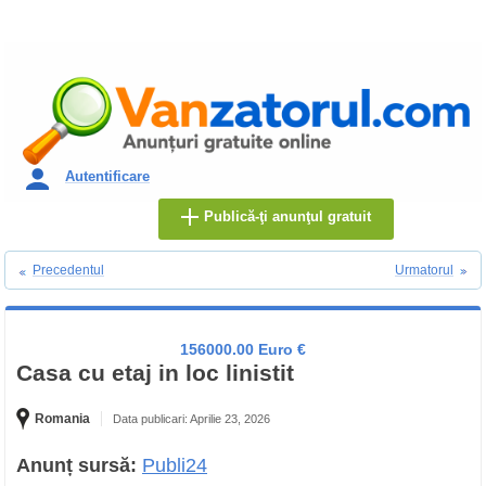
Autentificare
Publică-ţi anunţul gratuit
Precedentul
Urmatorul
156000.00 Euro €
Casa cu etaj in loc linistit
Romania
Data publicari: Aprilie 23, 2026
Anunț sursă:
Publi24