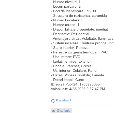
- Numar niveluri: 1
- Locuri parcare: 2
- Cod de identificare: P1790
- Structura de rezistenta: caramida
- Numar bucatarii: 1
- Numar terase: 1
- Disponibilitate proprietate: imediat
- Destinatie: Rezidential
- Amenajare strazi: Asfaltate, Iluminat 
- Sistem incalzire: Centrala proprie, In
- Stare interior: Renovat
- Ferestre cu geam termopan: PVC
- Usa intrare: PVC
- Izolatii termice: Exterior
- Podele: Parchet, Gresie
- Usi interior: Celulare, Panel
- Pereti: Vopsea lavabila, Faianta
- Dotari imobil: Curte
ID sursă Publi24: 1763993055
Valabil din: 4/23/2026 9:57:47 PM
Precedentul
Distribuie