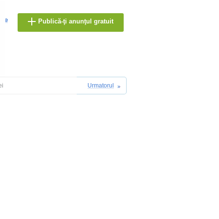
are
Publică-ţi anunţul gratuit
ei
Urmatorul