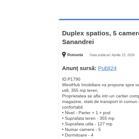
Duplex spatios, 5 camere
Sanandrei
Romania
Data publicari: Aprilie 23, 2026
Anunț sursă:
Publi24
ID:P1790
WestHub Imobiliare va propune spre v
utili, 355 mp teren.
Proprietatea se afla intr-un cartier compl
magazine, statii de transport in comun si 
confortabil.
• Nivel - Parter + 1 + pod
• Suprafata teren - 355 mp
• Suprafata utila - 127 mp
• Numar camere - 5
• Dormitoare - 4