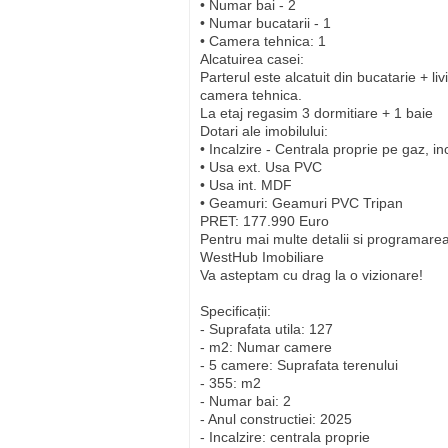
• Numar bai - 2
• Numar bucatarii - 1
• Camera tehnica: 1
Alcatuirea casei:
Parterul este alcatuit din bucatarie + li
camera tehnica.
La etaj regasim 3 dormitiare + 1 baie
Dotari ale imobilului:
• Incalzire - Centrala proprie pe gaz, in
• Usa ext. Usa PVC
• Usa int. MDF
• Geamuri: Geamuri PVC Tripan
PRET: 177.990 Euro
Pentru mai multe detalii si programarea
WestHub Imobiliare
Va asteptam cu drag la o vizionare!
Specificații:
- Suprafata utila: 127
- m2: Numar camere
- 5 camere: Suprafata terenului
- 355: m2
- Numar bai: 2
- Anul constructiei: 2025
- Incalzire: centrala proprie