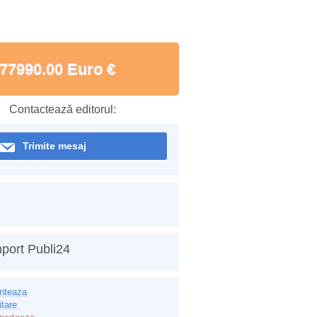
77990.00 Euro €
Contactează editorul:
Trimite mesaj
port Publi24
inteaza
itare