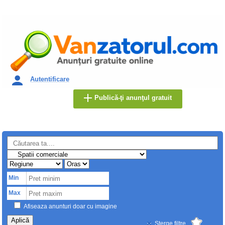
Autentificare
Publică-ţi anunţul gratuit
Min
Max
Afiseaza anunturi doar cu imagine
Aplică
Sterge filtre