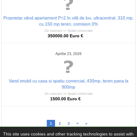
Proprietar vând apartament P+2 în vilă de lux, ultracentral, 310 mp,
cu 150 mp teren, comision 0%
De vanzare >> Spatii comerciale
350000.00 Euro €
Aprilie 23, 2026
Vand imobil cu casa si spatiu comercial, 430mp, teren pana la
900mp
De vanzare >> Spatii comerciale
1500.00 Euro €
1
2
3
>
»
This site uses cookies and other tracking technologies to assist with