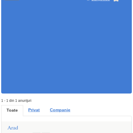
1 - 1 din 1 anunţuri
Privat
Companie
Toate
Arad