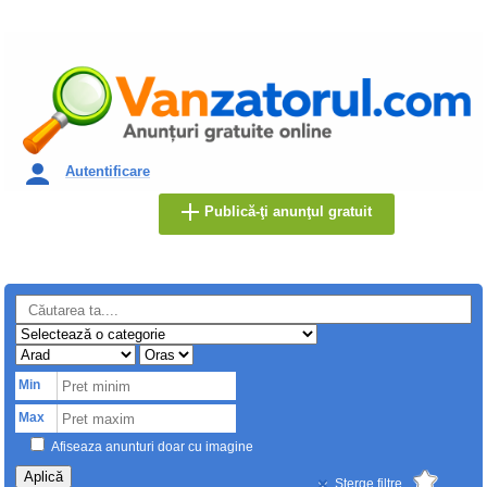
Autentificare
Publică-ţi anunţul gratuit
Min
Max
Afiseaza anunturi doar cu imagine
Aplică
Sterge filtre