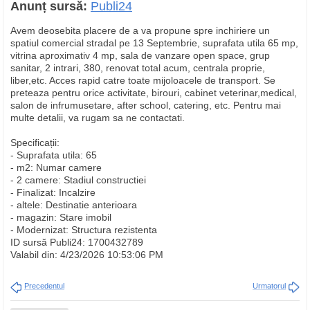
Anunț sursă:
Publi24
Avem deosebita placere de a va propune spre inchiriere un
spatiul comercial stradal pe 13 Septembrie, suprafata utila 65 mp,
vitrina aproximativ 4 mp, sala de vanzare open space, grup
sanitar, 2 intrari, 380, renovat total acum, centrala proprie,
liber,etc. Acces rapid catre toate mijoloacele de transport. Se
preteaza pentru orice activitate, birouri, cabinet veterinar,medical,
salon de infrumusetare, after school, catering, etc. Pentru mai
multe detalii, va rugam sa ne contactati.
Specificații:
- Suprafata utila: 65
- m2: Numar camere
- 2 camere: Stadiul constructiei
- Finalizat: Incalzire
- altele: Destinatie anterioara
- magazin: Stare imobil
- Modernizat: Structura rezistenta
ID sursă Publi24: 1700432789
Valabil din: 4/23/2026 10:53:06 PM
Precedentul
Urmatorul