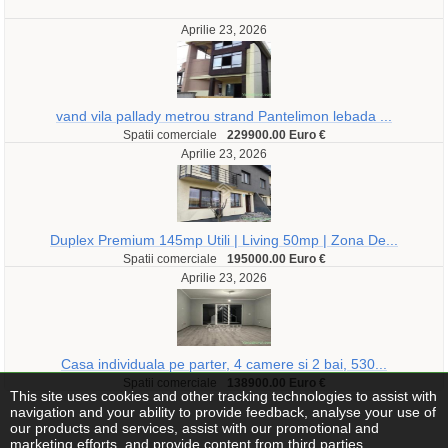
Aprilie 23, 2026
vand vila pallady metrou strand Pantelimon lebada ...
Spatii comerciale
229900.00 Euro €
Aprilie 23, 2026
Duplex Premium 145mp Utili | Living 50mp | Zona De...
Spatii comerciale
195000.00 Euro €
Aprilie 23, 2026
Casa individuala pe parter, 4 camere si 2 bai, 530...
Spatii comerciale
138900.00 Euro €
This site uses cookies and other tracking technologies to assist with
navigation and your ability to provide feedback, analyse your use of
our products and services, assist with our promotional and
marketing efforts, and provide content from third parties.