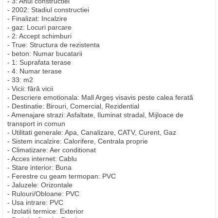
- 3: Anul constructiei
- 2002: Stadiul constructiei
- Finalizat: Incalzire
- gaz: Locuri parcare
- 2: Accept schimburi
- True: Structura de rezistenta
- beton: Numar bucatarii
- 1: Suprafata terase
- 4: Numar terase
- 33: m2
- Vicii: fără vicii
- Descriere emotionala: Mall Argeș visavis peste calea ferată
- Destinatie: Birouri, Comercial, Rezidential
- Amenajare strazi: Asfaltate, Iluminat stradal, Mijloace de
transport in comun
- Utilitati generale: Apa, Canalizare, CATV, Curent, Gaz
- Sistem incalzire: Calorifere, Centrala proprie
- Climatizare: Aer conditionat
- Acces internet: Cablu
- Stare interior: Buna
- Ferestre cu geam termopan: PVC
- Jaluzele: Orizontale
- Rulouri/Obloane: PVC
- Usa intrare: PVC
- Izolatii termice: Exterior