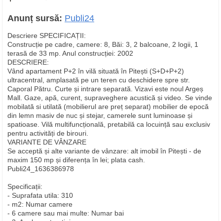
Anunț sursă:
Publi24
Descriere SPECIFICAȚII:
Construcție pe cadre, camere: 8, Băi: 3, 2 balcoane, 2 logii, 1
terasă de 33 mp. Anul construcției: 2002
DESCRIERE:
Vând apartament P+2 în vilă situată în Pitești (S+D+P+2)
ultracentral, amplasată pe un teren cu deschidere spre str.
Caporal Pătru. Curte și intrare separată. Vizavi este noul Argeș
Mall. Gaze, apă, curent, supraveghere acustică și video. Se vinde
mobilată si utilată (mobilierul are preț separat) mobilier de epocă
din lemn masiv de nuc și stejar, camerele sunt luminoase și
spatioase. Vilă multifuncțională, pretabilă ca locuință sau exclusiv
pentru activități de birouri.
VARIANTE DE VÂNZARE
Se acceptă și alte variante de vânzare: alt imobil în Pitești - de
maxim 150 mp și diferența în lei; plata cash.
Publi24_1636386978
Specificații:
- Suprafata utila: 310
- m2: Numar camere
- 6 camere sau mai multe: Numar bai