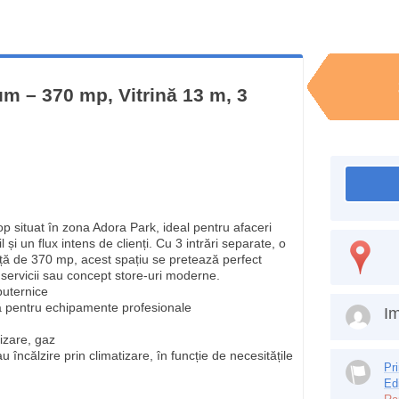
m – 370 mp, Vitrină 13 m, 3
 situat în zona Adora Park, ideal pentru afaceri
l și un flux intens de clienți. Cu 3 intrări separate, o
ață de 370 mp, acest spațiu se pretează perfect
, servicii sau concept store-uri moderne.
puternice
lă pentru echipamente profesionale
Im
lizare, gaz
u încălzire prin climatizare, în funcție de necesitățile
Pr
Ed