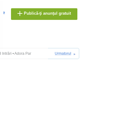
are
Publică-ţi anunţul gratuit
Intrări • Adora Par
Urmatorul