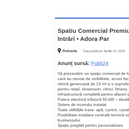
Spatiu Comercial Premiu
Intrări • Adora Par
Romania
Data publicari: Aprilie 24, 2026
Anunț sursă:
Publi24
Vă prezentăm un spațiu comercial de top
care au nevoie de vizibilitate, acces faci
vitrină generoasă de 13 ml și o supraf
pentru retail, showroom, clinici, fitness
Infrastructură completă pentru afaceri 
Putere electrică trifazică 50 kW – idea
Sistem de incendiu instalat
Toate utilitățile trase: apă, curent, cana
Posibilitate instalare centrală termică sa
businessului
Spațiu pregătit pentru personalizare