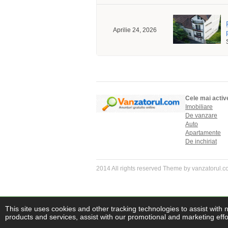
Aprilie 24, 2026
Cele mai activ
Imobiliare
De vanzare
Auto
Apartamente
De inchiriat
2014 All rights reserved Theme by vanzatorul.
This site uses cookies and other tracking technologies to assist with 
products and services, assist with our promotional and marketing effor