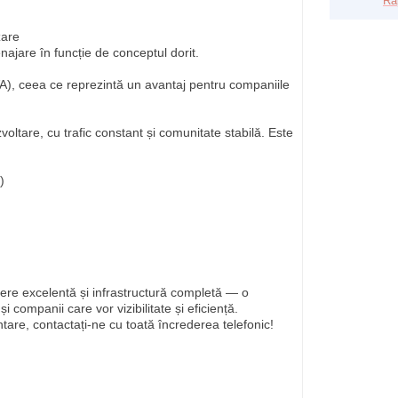
Ra
zare
enajare în funcție de conceptul dorit.
VA), ceea ce reprezintă un avantaj pentru companiile
oltare, cu trafic constant și comunitate stabilă. Este
)
nere excelentă și infrastructură completă — o
i companii care vor vizibilitate și eficiență.
ntare, contactați-ne cu toată încrederea telefonic!