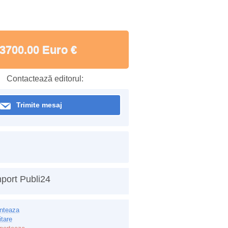
3700.00 Euro €
Contactează editorul:
Trimite mesaj
port Publi24
inteaza
itare