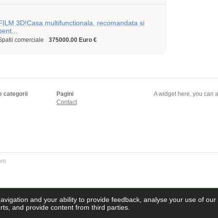
FILM 3D!Casa multifunctionala, recomandata si
pent...
Spatii comerciale
375000.00 Euro €
e categorii
Pagini
A widget here, you can a
Contact
com
navigation and your ability to provide feedback, analyse your use of our
ts, and provide content from third parties.