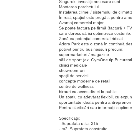
Singurele investiții necesare sunt:
Montarea parchetului
Instalarea climei / sistemului de climati
În rest, spațiul este pregătit pentru am
Avantaj comercial major
Se poate factura pe firmă (factură + T
care doresc să își optimizeze costurile.
Zonă cu potențial comercial ridicat
Adora Park este o zonă în continuă dezv
potrivit pentru businessuri precum:
supermarketuri / magazine
săli de sport (ex. GymOne tip București
clinici medicale
showroom-uri
spații de servicii
concepte moderne de retail
centre de wellness
birouri cu acces direct la public
Un spațiu cu adevărat flexibil, cu expu
oportunitate ideală pentru antreprenori ș
Pentru clarificări sau informații suplime
Specificații:
- Suprafata utila: 315
- m2: Suprafata construita