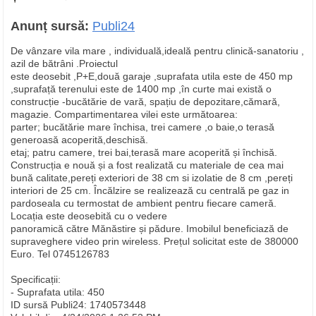
Anunț sursă:
Publi24
De vânzare vila mare , individuală,ideală pentru clinică-sanatoriu ,
azil de bătrâni .Proiectul
este deosebit ,P+E,două garaje ,suprafata utila este de 450 mp
,suprafață terenului este de 1400 mp ,în curte mai există o
construcție -bucătărie de vară, spațiu de depozitare,cămară,
magazie. Compartimentarea vilei este următoarea:
parter; bucătărie mare închisa, trei camere ,o baie,o terasă
generoasă acoperită,deschisă.
etaj; patru camere, trei bai,terasă mare acoperită și închisă.
Construcția e nouă și a fost realizată cu materiale de cea mai
bună calitate,pereți exteriori de 38 cm si izolatie de 8 cm ,pereți
interiori de 25 cm. Încălzire se realizează cu centrală pe gaz in
pardoseala cu termostat de ambient pentru fiecare cameră.
Locația este deosebită cu o vedere
panoramică către Mănăstire și pădure. Imobilul beneficiază de
supraveghere video prin wireless. Prețul solicitat este de 380000
Euro. Tel 0745126783
Specificații:
- Suprafata utila: 450
ID sursă Publi24: 1740573448