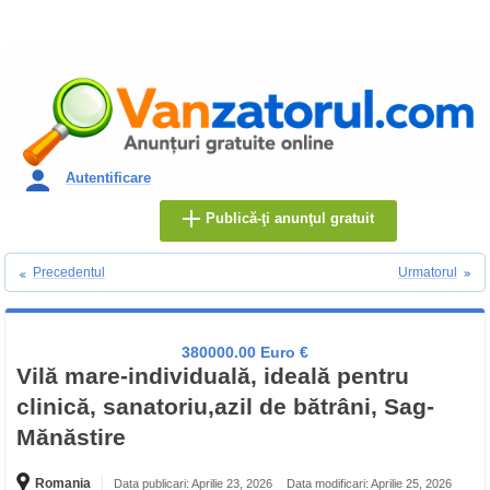
Autentificare
Publică-ţi anunţul gratuit
Precedentul
Urmatorul
380000.00 Euro €
Vilă mare-individuală, ideală pentru
clinică, sanatoriu,azil de bătrâni, Sag-
Mănăstire
Romania
Data publicari: Aprilie 23, 2026
Data modificari: Aprilie 25, 2026