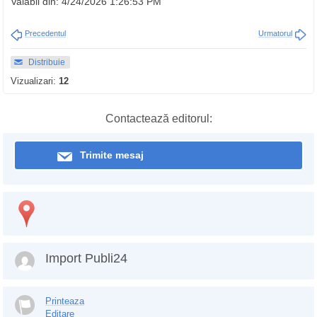
Valabil din: 4/24/2026 1:26:53 PM
Precedentul
Urmatorul
Distribuie
Vizualizari:
12
Contactează editorul:
Trimite mesaj
Import Publi24
Printeaza
Editare