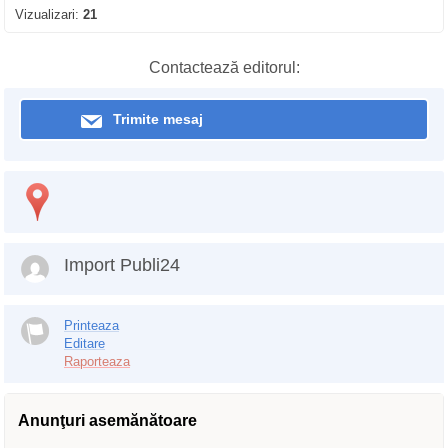
Vizualizari:
21
Contactează editorul:
Trimite mesaj
Import Publi24
Printeaza
Editare
Raporteaza
Anunţuri asemănătoare