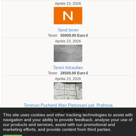
Aprilie 23, 2026
Vand teren
Teren
50000.00 Euro €
Aprilie 23, 2026
Teren Intravilan
Teren
28500.00 Euro €
Aprilie 23, 2026
Terenuri Puchenii Mari Pietrosani jud. Prahova
Teren
25.00 Euro €
This site uses cookies and other tracking technologies to assist with
navigation and your ability to provide feedback, analyse your use of
our products and services, assist with our promotional and
marketing efforts, and provide content from third parties.
2014 All rights reserved Theme by vanzatorul.com