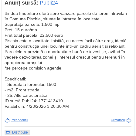
Anunț sursă:
Publi24
Bindea Imobiliare oferă spre vânzare parcele de teren intravilan
în Comuna Pischia, situate la intrarea în localitate.
Suprafață parcelă: 1.500 mp
Preț: 15 euro/mp
Preț total parcelă: 22.500 euro
Pischia este o localitate liniștită, cu acces facil către oraș, ideală
pentru construcția unei locuințe într-un cadru aerisit și relaxant.
Parcelele reprezintă o oportunitate bună de investiție, având în
vedere dezvoltarea zonei și interesul crescut pentru terenuri în
apropierea orașului.
*se percepe comision agentie.
Specificații:
- Suprafata terenului: 1500
- m2: Front stradal
- 25: Alte caracteristici
ID sursă Publi24: 1771413410
Valabil din: 4/23/2026 3:20:30 AM
Precedentul
Urmatorul
Distribuie