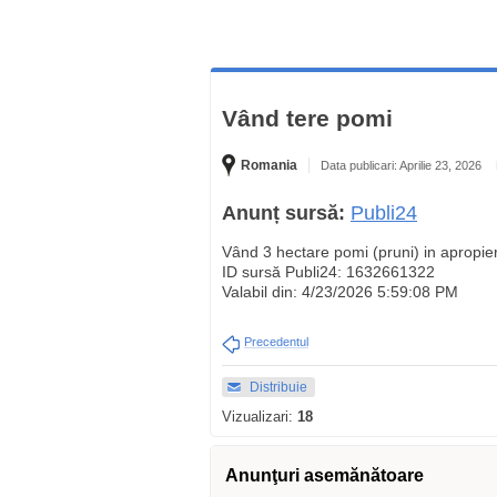
Vând tere pomi
Romania
Data publicari: Aprilie 23, 2026
Anunț sursă:
Publi24
Vând 3 hectare pomi (pruni) in apropie
ID sursă Publi24: 1632661322
Valabil din: 4/23/2026 5:59:08 PM
Precedentul
Distribuie
Vizualizari:
18
Anunţuri asemănătoare