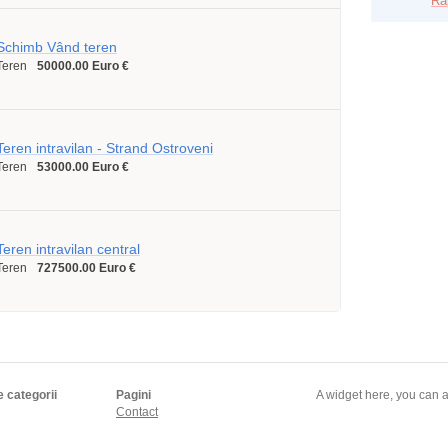
Ra
Schimb Vând teren
Teren
50000.00 Euro €
Teren intravilan - Strand Ostroveni
Teren
53000.00 Euro €
Teren intravilan central
Teren
727500.00 Euro €
e categorii
Pagini
A widget here, you can a
Contact