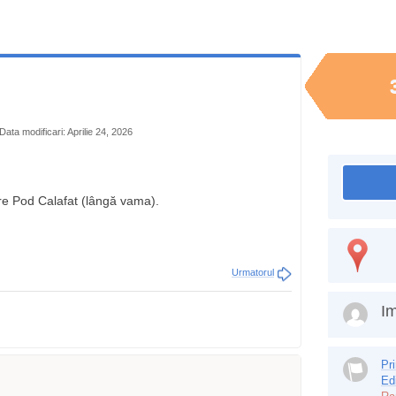
Data modificari: Aprilie 24, 2026
re Pod Calafat (lângă vama).
Urmatorul
Im
Pr
Ed