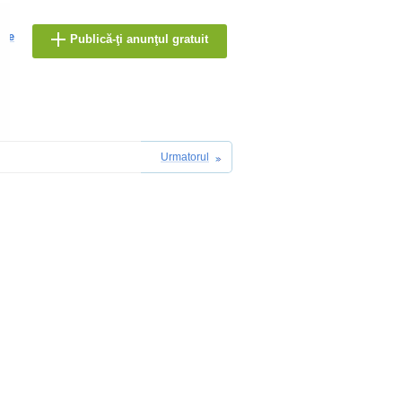
are
Publică-ţi anunţul gratuit
Urmatorul