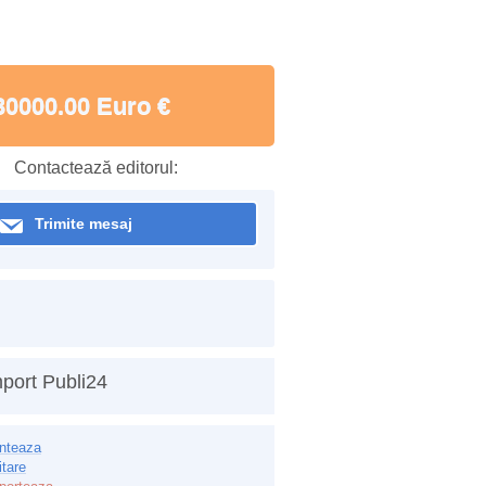
30000.00 Euro €
Contactează editorul:
Trimite mesaj
port Publi24
inteaza
itare