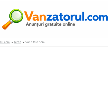
Autentific
orul.com
»
Teren
»
Vând tere pomi