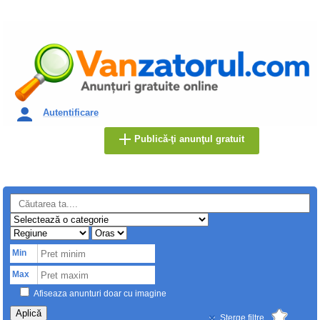
Autentificare
Publică-ţi anunţul gratuit
Min
Max
Afiseaza anunturi doar cu imagine
Aplică
Sterge filtre