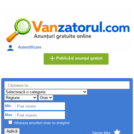
Autentificare
Publică-ţi anunţul gratuit
Min
Max
Afiseaza anunturi doar cu imagine
Aplică
Sterge filtre