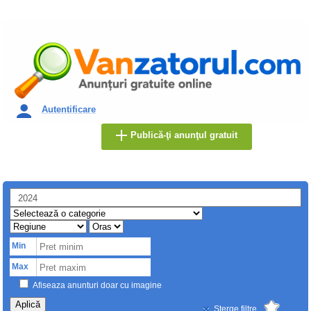
Autentificare
Publică-ţi anunţul gratuit
Min
Max
Afiseaza anunturi doar cu imagine
Aplică
Sterge filtre