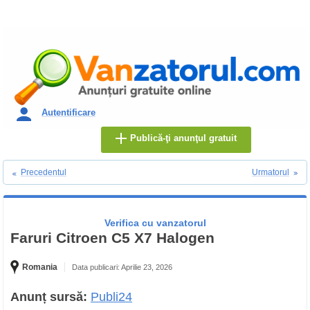
Autentificare
Publică-ţi anunţul gratuit
Precedentul
Urmatorul
Verifica cu vanzatorul
Faruri Citroen C5 X7 Halogen
Romania
Data publicari: Aprilie 23, 2026
Anunț sursă:
Publi24