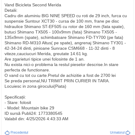
Vand Bicicleta Second Merida
Detalii:
Cadru din aluminiu BIG NINE SPEED cu roti de 29 inch, furca cu
suspensie Suntour XCT30 - cursa de 100 mm, frane pe disc
hidraulice Shimano ST-EF505 cu rotor de 160 mm (fata spate),
butuci Shimano TX505 - 100x9mm (fata) Shimano TX505 -
135x9mm (spate), schimbatoare Shimano FD-TY700 (pe fata)
Shimano RD-M310 Altus( pe spate), angrenaj Shimano TY301 -
42-34-24 dinti, pinioane Sunrace CSM668 - 11-32 dinti - 8
viteze,cauciucuri Merida, greutate 14.61 kg.
Are zgarieturi tipice unei folosinte de 1 an.
Nu exista nici-o problema la restul pieselor descrise.In stare
perfecta de functionare.
O vand cu tot cu carte.Pretul de achizitie a fost de 2700 lei
Se preda personal,NU TRIMIT PRIN CURIER IN TARA.
Locuiesc in zona girocului(Piata)
Specificații:
- Stare: folosit
- Model: Mountain bike 29
ID sursă Publi24: 1773380545
Valabil din: 4/25/2026 4:43:33 AM
Precedentul
Urmatorul