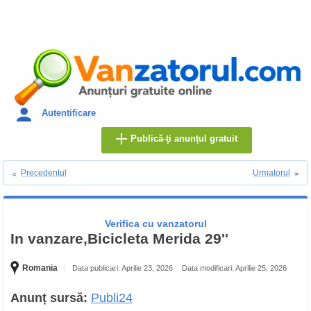
Autentificare
Publică-ţi anunţul gratuit
Precedentul
Urmatorul
Verifica cu vanzatorul
In vanzare,Bicicleta Merida 29''
Romania
Data publicari: Aprilie 23, 2026
Data modificari: Aprilie 25, 2026
Anunț sursă:
Publi24