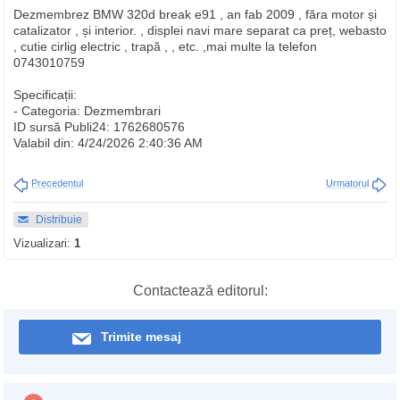
Dezmembrez BMW 320d break e91 , an fab 2009 , făra motor și
catalizator , și interior. , displei navi mare separat ca preț, webasto
, cutie cirlig electric , trapă , , etc. ,mai multe la telefon
0743010759
Specificații:
- Categoria: Dezmembrari
ID sursă Publi24: 1762680576
Valabil din: 4/24/2026 2:40:36 AM
Precedentul
Urmatorul
Distribuie
Vizualizari:
1
Contactează editorul:
Trimite mesaj