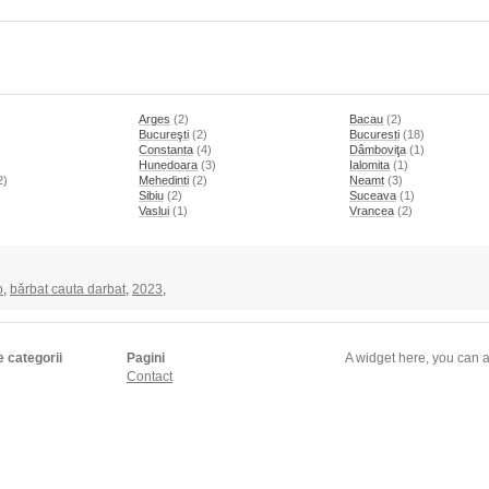
Arges
(2)
Bacau
(2)
Bucureşti
(2)
Bucuresti
(18)
Constanta
(4)
Dâmboviţa
(1)
Hunedoara
(3)
Ialomita
(1)
2)
Mehedinti
(2)
Neamt
(3)
)
Sibiu
(2)
Suceava
(1)
Vaslui
(1)
Vrancea
(2)
p
,
bărbat cauta darbat
,
2023
,
e categorii
Pagini
A widget here, you can a
Contact