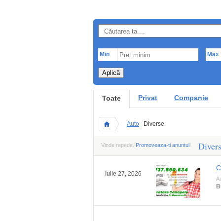
Min
Max
Aplică
Privat
Companie
Toate
Auto
Diverse
Diver
Vinde repede.
Promoveaza-ti anuntul
!
C
Iulie 27, 2026
A
B