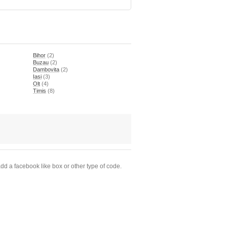
Bihor
(2)
Buzau
(2)
Dambovita
(2)
Iasi
(3)
Olt
(4)
Timis
(8)
dd a facebook like box or other type of code.