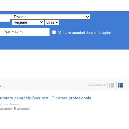
Afiseaza anunturi doar cu imagine
se
Vizualizeaza:
uratare canapele Bucuresti. Curatare profesionala
uto >> Diverse
ucuresti Bucureşti