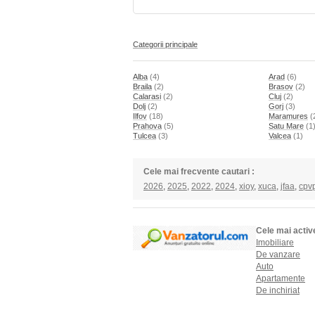
Categorii principale
Alba
(4)
Arad
(6)
Braila
(2)
Brasov
(2)
Calarasi
(2)
Cluj
(2)
Dolj
(2)
Gorj
(3)
Ilfov
(18)
Maramures
(
Prahova
(5)
Satu Mare
(1
Tulcea
(3)
Valcea
(1)
Cele mai frecvente cautari :
2026
,
2025
,
2022
,
2024
,
xioy
,
xuca
,
jfaa
,
cpv
Cele mai activ
Imobiliare
De vanzare
Auto
Apartamente
De inchiriat