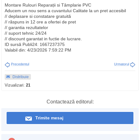
Montare Rulouri Reparații si Tâmplarie PVC
Aducem un nou sens a cuvantului Calitate la un pret accesibil
// deplasare si constatare gratuită
// răspuns in 12 ore a ofertei de pret
// garantia rezultatelor
// suport tehnic 24/24
// discount garantat in fuctie de lucrare.
ID sursă Publi24: 1667237375
Valabil din: 4/23/2026 7:59:22 PM
Precedentul
Urmatorul
Distribuie
Vizualizari:
21
Contactează editorul:
Trimite mesaj