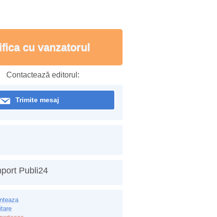
ifica cu vanzatorul
Contactează editorul:
Trimite mesaj
port Publi24
inteaza
itare