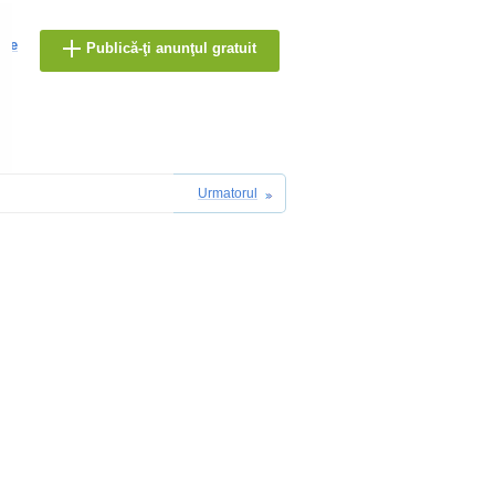
are
Publică-ţi anunţul gratuit
Urmatorul