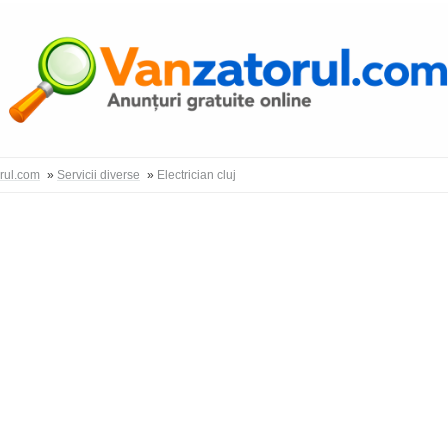
Autentific
orul.com
»
Servicii diverse
»
Electrician cluj