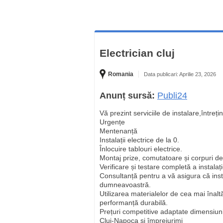
Electrician cluj
Romania
Data publicari: Aprilie 23, 2026
Anunț sursă:
Publi24
Vă prezint serviciile de instalare,întrețin
Urgențe
Mentenanță
Instalații electrice de la 0.
Înlocuire tablouri electrice.
Montaj prize, comutatoare și corpuri de
Verificare și testare completă a instalaț
Consultanță pentru a vă asigura că inst
dumneavoastră.
Utilizarea materialelor de cea mai înal
performanță durabilă.
Prețuri competitive adaptate dimensiuni
Cluj-Napoca și împrejurimi