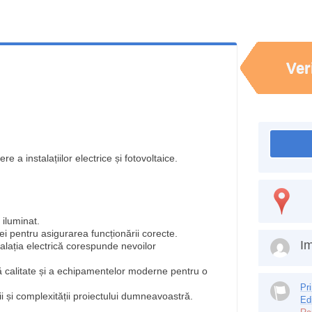
Ver
ere a instalațiilor electrice și fotovoltaice.
 iluminat.
iei pentru asigurarea funcționării corecte.
Im
alația electrică corespunde nevoilor
tă calitate și a echipamentelor moderne pentru o
Pr
i și complexității proiectului dumneavoastră.
Ed