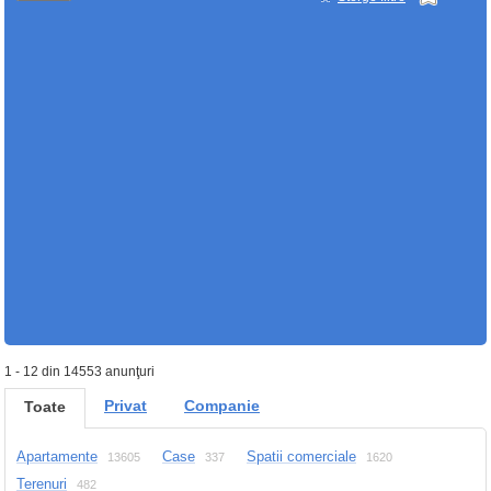
1 - 12 din 14553 anunţuri
Privat
Companie
Toate
Apartamente
Case
Spatii comerciale
13605
337
1620
Terenuri
482