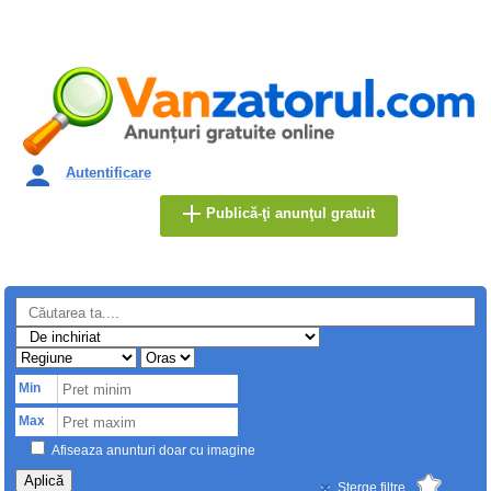
Autentificare
Publică-ţi anunţul gratuit
Min
Max
Afiseaza anunturi doar cu imagine
Aplică
Sterge filtre