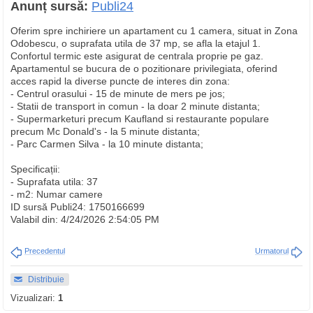
Anunț sursă:
Publi24
Oferim spre inchiriere un apartament cu 1 camera, situat in Zona
Odobescu, o suprafata utila de 37 mp, se afla la etajul 1.
Confortul termic este asigurat de centrala proprie pe gaz.
Apartamentul se bucura de o pozitionare privilegiata, oferind
acces rapid la diverse puncte de interes din zona:
- Centrul orasului - 15 de minute de mers pe jos;
- Statii de transport in comun - la doar 2 minute distanta;
- Supermarketuri precum Kaufland si restaurante populare
precum Mc Donald's - la 5 minute distanta;
- Parc Carmen Silva - la 10 minute distanta;
Specificații:
- Suprafata utila: 37
- m2: Numar camere
ID sursă Publi24: 1750166699
Valabil din: 4/24/2026 2:54:05 PM
Precedentul
Urmatorul
Distribuie
Vizualizari:
1