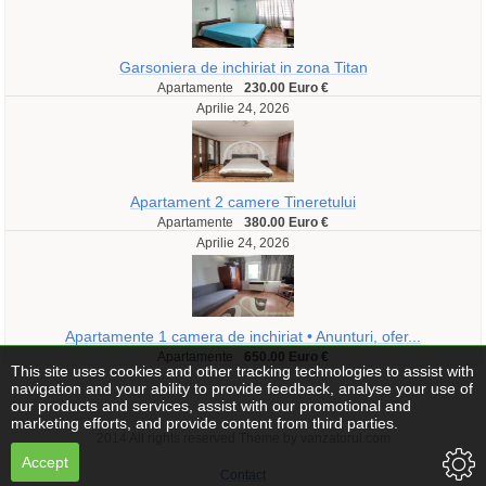
Garsoniera de inchiriat in zona Titan
Apartamente
230.00 Euro €
Aprilie 24, 2026
Apartament 2 camere Tineretului
Apartamente
380.00 Euro €
Aprilie 24, 2026
Apartamente 1 camera de inchiriat • Anunturi, ofer...
Apartamente
650.00 Euro €
This site uses cookies and other tracking technologies to assist with
navigation and your ability to provide feedback, analyse your use of
our products and services, assist with our promotional and
marketing efforts, and provide content from third parties.
2014 All rights reserved Theme by vanzatorul.com
Accept
Contact