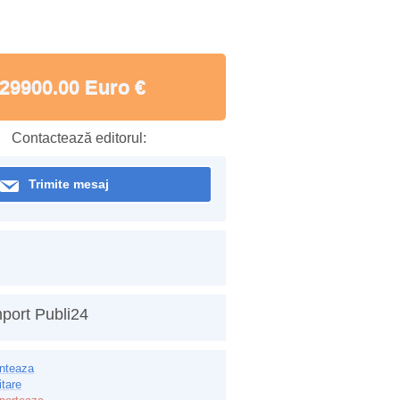
29900.00 Euro €
Contactează editorul:
Trimite mesaj
port Publi24
inteaza
itare