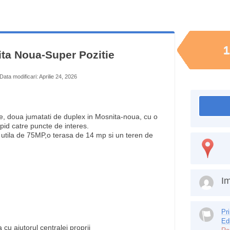
1
ta Noua-Super Pozitie
Data modificari: Aprilie 24, 2026
e, doua jumatati de duplex in Mosnita-noua, cu o
apid catre puncte de interes.
utila de 75MP,o terasa de 14 mp si un teren de
Im
Pr
Ed
 cu ajutorul centralei proprii