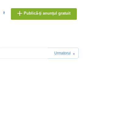
are
Publică-ţi anunţul gratuit
Urmatorul