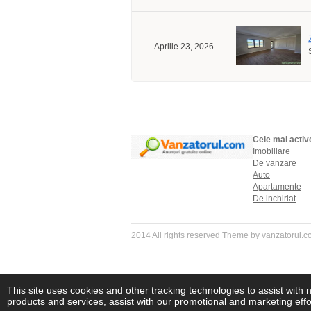
Aprilie 23, 2026
Cele mai activ
Imobiliare
De vanzare
Auto
Apartamente
De inchiriat
2014 All rights reserved Theme by vanzatorul.
This site uses cookies and other tracking technologies to assist with 
products and services, assist with our promotional and marketing effor