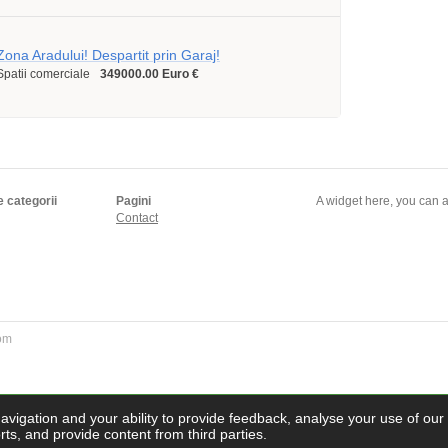
Zona Aradului! Despartit prin Garaj!
Spatii comerciale
349000.00 Euro €
e categorii
Pagini
A widget here, you can a
Contact
com
navigation and your ability to provide feedback, analyse your use of our
ts, and provide content from third parties.