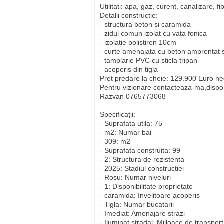
Utilitati: apa, gaz, curent, canalizare, fi
Detalii constructie:
- structura beton si caramida
- zidul comun izolat cu vata fonica
- izolatie polistiren 10cm
- curte amenajata cu beton amprentat 
- tamplarie PVC cu sticla tripan
- acoperis din tigla
Pret predare la cheie: 129.900 Euro ne
Pentru vizionare contacteaza-ma,disponi
Razvan 0765773068
Specificații:
- Suprafata utila: 75
- m2: Numar bai
- 309: m2
- Suprafata construita: 99
- 2: Structura de rezistenta
- 2025: Stadiul constructiei
- Rosu: Numar niveluri
- 1: Disponibilitate proprietate
- caramida: Invelitoare acoperis
- Tigla: Numar bucatarii
- Imediat: Amenajare strazi
- Iluminat stradal, Mijloace de transport