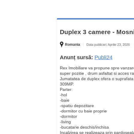
Duplex 3 camere - Mosni
Romania
Data publicari: Aprilie 23, 2026
Anunț sursă:
Publi24
Rex Imobiliare va propune spre vanzar
super pozitie , drum asfaltat si acces r
Jumatatea de duplex ofera o suprafata 
309MP.
Parter:
-hol
-baie
-spatiu depozitare
-dormitor cu baie proprie
-dormitor
-living
-bucatarie deschis/inchisa
Incalzirea se realizeaza prin pardoseala