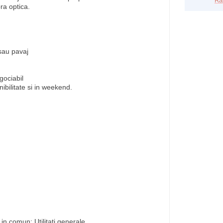
Ra
bra optica.
sau pavaj
gociabil
bilitate si in weekend.
 in comun: Utilitati generale