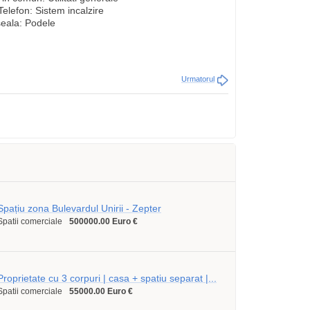
elefon: Sistem incalzire
seala: Podele
Urmatorul
Spațiu zona Bulevardul Unirii - Zepter
Spatii comerciale
500000.00 Euro €
Proprietate cu 3 corpuri | casa + spatiu separat |...
Spatii comerciale
55000.00 Euro €