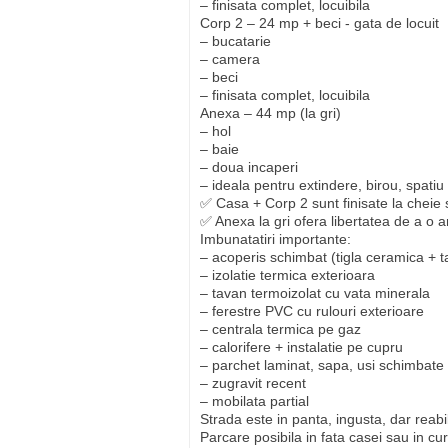
– finisata complet, locuibila
Corp 2 – 24 mp + beci - gata de locuit
– bucatarie
– camera
– beci
– finisata complet, locuibila
Anexa – 44 mp (la gri)
– hol
– baie
– doua incaperi
– ideala pentru extindere, birou, spati
✅ Casa + Corp 2 sunt finisate la cheie s
✅ Anexa la gri ofera libertatea de a o 
Imbunatatiri importante:
– acoperis schimbat (tigla ceramica + t
– izolatie termica exterioara
– tavan termoizolat cu vata minerala
– ferestre PVC cu rulouri exterioare
– centrala termica pe gaz
– calorifere + instalatie pe cupru
– parchet laminat, sapa, usi schimbate
– zugravit recent
– mobilata partial
Strada este in panta, ingusta, dar reabi
Parcare posibila in fata casei sau in cur