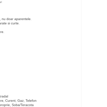
u:
, nu doar aparentele.
rate si curte.
re.
tradal
are, Curent, Gaz, Telefon
 proprie, Soba/Teracota