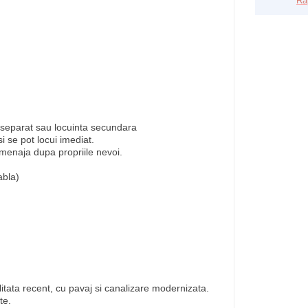
Ra
u separat sau locuinta secundara
i se pot locui imediat.
amenaja dupa propriile nevoi.
abla)
litata recent, cu pavaj si canalizare modernizata.
te.