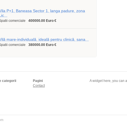
Vila P+1, Baneasa Sector 1, langa padure, zona
Lic...
Spatii comerciale
400000.00 Euro €
Vilă mare-individuală, ideală pentru clinică, sana...
Spatii comerciale
380000.00 Euro €
e categorii
Pagini
A widget here, you can a
Contact
com