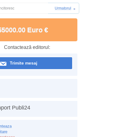
ncitoresc
Urmatorul
55000.00 Euro €
Contactează editorul:
Trimite mesaj
port Publi24
inteaza
itare