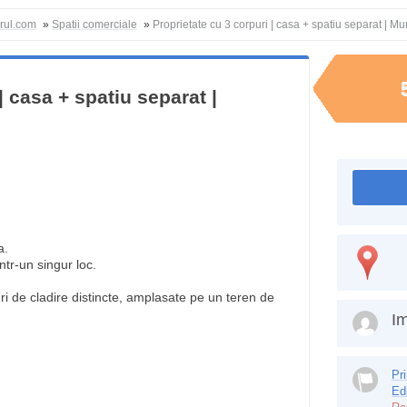
orul.com
»
Spatii comerciale
»
Proprietate cu 3 corpuri | casa + spatiu separat | Mu
| casa + spatiu separat |
a.
ntr-un singur loc.
ri de cladire distincte, amplasate pe un teren de
Im
Pr
Ed