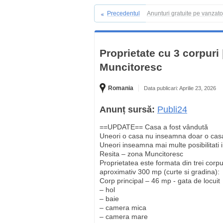
Precedentul
Anunturi gratuite pe vanzat
Proprietate cu 3 corpuri 
Muncitoresc
Romania
Data publicari: Aprilie 23, 2026
Anunț sursă:
Publi24
==UPDATE== Casa a fost vândută
Uneori o casa nu inseamna doar o cas
Uneori inseamna mai multe posibilitati i
Resita – zona Muncitoresc
Proprietatea este formata din trei corpu
aproximativ 300 mp (curte si gradina):
Corp principal – 46 mp - gata de locuit
– hol
– baie
– camera mica
– camera mare