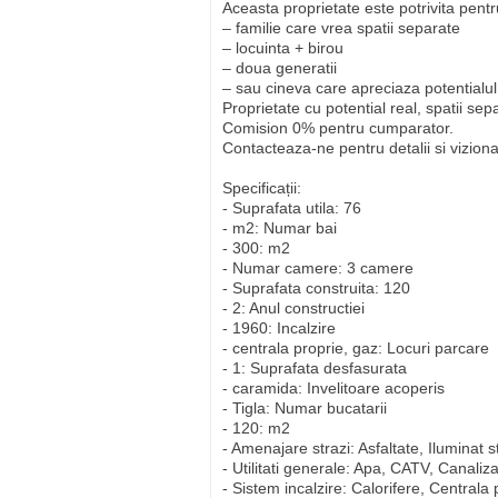
Aceasta proprietate este potrivita pentr
– familie care vrea spatii separate
– locuinta + birou
– doua generatii
– sau cineva care apreciaza potentialul
Proprietate cu potential real, spatii sepa
Comision 0% pentru cumparator.
Contacteaza-ne pentru detalii si viziona
Specificații:
- Suprafata utila: 76
- m2: Numar bai
- 300: m2
- Numar camere: 3 camere
- Suprafata construita: 120
- 2: Anul constructiei
- 1960: Incalzire
- centrala proprie, gaz: Locuri parcare
- 1: Suprafata desfasurata
- caramida: Invelitoare acoperis
- Tigla: Numar bucatarii
- 120: m2
- Amenajare strazi: Asfaltate, Iluminat s
- Utilitati generale: Apa, CATV, Canaliz
- Sistem incalzire: Calorifere, Centrala